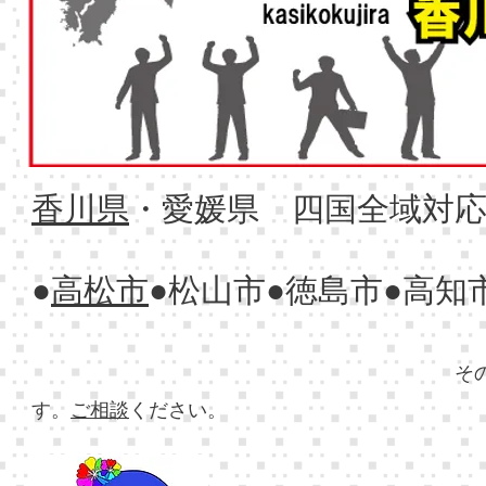
香川県
・愛媛県 四国全域対
●
高松市
●松山市●徳島市●高知
そ
す。
ご相談
ください。