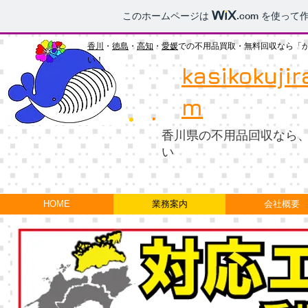
このホームページは
.com
を使って作
香川
・
徳島
・
高知
・
愛媛
での不用品買取・無料回収なら「
い！
kasikokujir
m
香川県の不用品回収なら
い
HOME
業務案内
会社概要